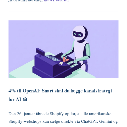
på AIgendaen som muligt.
Her er et smart link.
4% til OpenAI: Snart skal du lægge kanalstrategi
for AI 🍰
Den 26. januar åbnede Shopify op for, at alle amerikanske
Shopify-webshops kan sælge direkte via ChatGPT, Gemini og