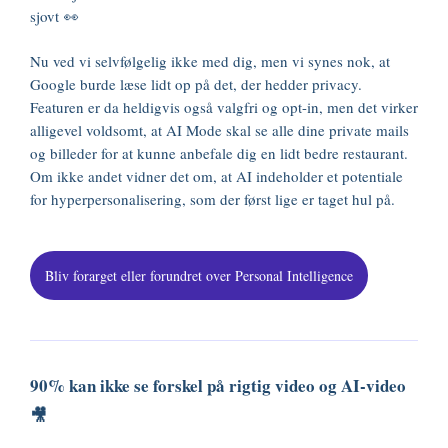
sjovt 👀
Nu ved vi selvfølgelig ikke med dig, men vi synes nok, at
Google burde læse lidt op på det, der hedder privacy.
Featuren er da heldigvis også valgfri og opt-in, men det virker
alligevel voldsomt, at AI Mode skal se alle dine private mails
og billeder for at kunne anbefale dig en lidt bedre restaurant.
Om ikke andet vidner det om, at AI indeholder et potentiale
for hyperpersonalisering, som der først lige er taget hul på.
Bliv forarget eller forundret over Personal Intelligence
90% kan ikke se forskel på rigtig video og AI-video
🎥