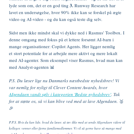
3.
lyde som om, det er en god ting
Runway Research har
lavet en undersøgelse, hvor 90% ikke kan se forskel på ægte
video og AI-video - og du kan også teste dig selv.
Sidst men ikke mindst skal vi dykke ned i Rasmus' Toolbox. I
denne omgang med fokus på et lettere forsømt AI-barn i
mange organisationer: Copilot Agents. Her ligger nemlig
et stort potentiale for at arbejde mere aktivt og mere lokalt
med AI-agenter. Som eksempel viser Rasmus, hvad man kan
med Analyst-agenten 📊
P.S. Du læser lige nu Danmarks næstbedste nyhedsbrev! Vi
var nemlig for nyligt til Clever Content Awards, hvor
AIgendaen vandt sølv i kategorien 'Bedste nyhedsbrev'
.
Tak
for at støtte os, så vi kan blive ved med at lave AIgendaen.
🥈
🎉
P.P.S. Hvis du kan lide, hvad du læser, så tøv ikke med at sende AIgendaen videre til
kolleger, venner eller fjerne familiemedlemmer. Vi vil så gerne have så mange med