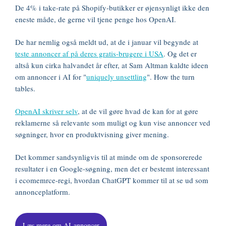
De 4% i take-rate på Shopify-butikker er øjensynligt ikke den
eneste måde, de gerne vil tjene penge hos OpenAI.
De har nemlig også meldt ud, at de i januar vil begynde at
teste annoncer af på deres gratis-brugere i USA
. Og det er
altså kun cirka halvandet år efter, at Sam Altman kaldte ideen
om annoncer i AI for "
uniquely unsettling
". How the turn
tables.
OpenAI skriver selv
, at de vil gøre hvad de kan for at gøre
reklamerne så relevante som muligt og kun vise annoncer ved
søgninger, hvor en produktvisning giver mening.
Det kommer sandsynligvis til at minde om de sponsorerede
resultater i en Google-søgning, men det er bestemt interessant
i ecomemrce-regi, hvordan ChatGPT kommer til at se ud som
annonceplatform.
Læs mere om AI-annoncer