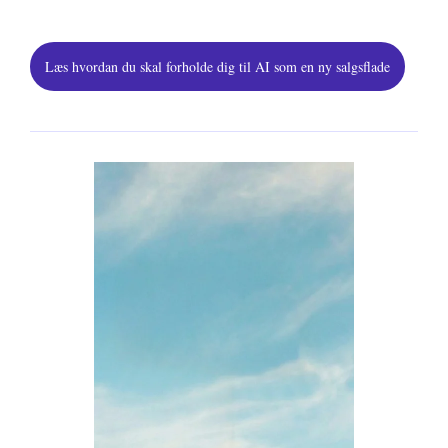
Læs hvordan du skal forholde dig til AI som en ny salgsflade