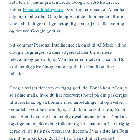
I starten af januar præsenterede Google en AI-feature, de
kalder
Personal Intelligence
. Kort sagt er idéen, at AI'en har
adgang til alle dine Google-apps, så den kan personalisere
sine anbefalinger til lige netop dig. Du er jo et lille snefnug,
og det ved Google godt ❄️
Nu kommer Personal Intelligence så også til AI Mode i dine
Google-søgninger, så dine søgeresultater bliver mere
relevante og personlige. Men der er en (halvstor) catch. Du
skal nemlig give Google adgang til din Gmail og dine
billeder.
Google sælger det som en rigtig god idé. For så kan AI'en jo
se i dine mails, hvor du har reserveret hotel på din påskerejse
til Barcelona, og så komme med anbefalinger til oplevelser i
området - også børnevenlige, så du kan have din søn, Noah,
med. Ham kender AI'en nemlig også navnet på nu. Den kan
også gennemtjekke dine billeder og konstatere, at I nok rigtig
gerne vil på italiensk restaurant, ligesom I var sidste år i Rom
den 8. juni klokken 20.15 - hvor I så ud til at have det