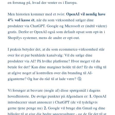
en forsmag på, hvad der venter os i Europa.
OpenAI vil nemlig have
Men historien kommer med et
twist
.
4% ved kasse ét
, når du som virksomhed sælger dine
produkter via ChatGPT. Google og Microsoft er (indtil videre)
gratis. Derfor er OpenAI også som default opsat som opt-in i
Shopifys systemer, mens de andre er opt-out.
I praksis betyder det, at du som ecommerce-virksomhed står
over for et par benhårde kanalvalg: Vil du sælge dine
produkter via AI? På hvilke platforme? Hvor meget vil du
betale for det? Kan dine marginer holde til det? Er du villig til
at afgive noget af kontrollen over din branding til AI-
giganterne? Og har du råd til at lade være? 🤔
Vi forsøger at besvare (nogle af) disse spørgsmål i dagens
1.
hovedhistorie. De øvrige punkter på
AI
gendaen er:
OpenAI
introducerer snart annoncer i ChatGPT (de vil tydeligvis
2.
gerne tjene penge nu)
Google vil bruge din Gmail og dine
billeder til at give dig bedre søgeresultater - og de får det til at