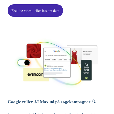
Feel the vibes - eller læs om dem
Google ruller AI Max ud på søgekampagner 🔍