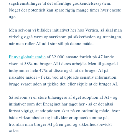
sagsfremstillinger til det offentlige godkendelsessystem.
Noget der potentielt kan spare rigtig mange timer hver eneste
uge.
Men selvom vi bifalder initiativet her hos Vertica, så skal man
virkelig også være opmærksom på sikkerheden og træningen,
når man ruller AI ud i stor stil på denne måde.
Et nyt globalt studie
af 32.000 ansatte fordelt på 47 lande
viser, at 58% nu bruger AI i deres arbejde. Men til gengæld
indrømmer hele 47% af disse også, at de bruger AI på
risikable måder - f.eks. ved at uploade sensitiv information,
bruge svaret uden at tjekke det, eller skjule at de bruger AI.
Så selvom vi er store tilhængere af øget adoption af AI - og
initiativer som det Energinet har taget her - så er det altså
fortsat vigtigt, at adoptionen sker på en ordentlig måde, hvor
både virksomheder og individer er opmærksomme på,
hvordan man bruger AI på en god og sikkerhedsbevidst
måde.