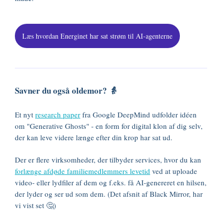
Læs hvordan Energinet har sat strøm til AI-agenterne
Savner du også oldemor? 👵
Et nyt
research paper
fra Google DeepMind udfolder idéen
om "Generative Ghosts" - en form for digital klon af dig selv,
der kan leve videre længe efter din krop har sat ud.
Der er flere virksomheder, der tilbyder services, hvor du kan
forlænge afdøde familiemedlemmers levetid
ved at uploade
video- eller lydfiler af dem og f.eks. få AI-genereret en hilsen,
der lyder og ser ud som dem. (Det afsnit af Black Mirror, har
vi vist set 🤔)