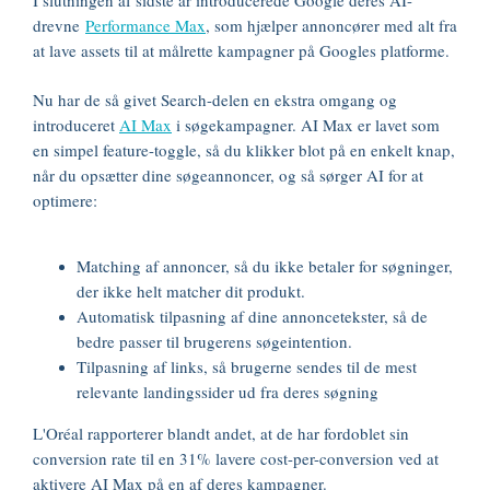
I slutningen af sidste år introducerede Google deres AI-
drevne
Performance Max
, som hjælper annoncører med alt fra
at lave assets til at målrette kampagner på Googles platforme.
Nu har de så givet Search-delen en ekstra omgang og
introduceret
AI Max
i søgekampagner. AI Max er lavet som
en simpel feature-toggle, så du klikker blot på en enkelt knap,
når du opsætter dine søgeannoncer, og så sørger AI for at
optimere:
Matching af annoncer, så du ikke betaler for søgninger,
der ikke helt matcher dit produkt.
Automatisk tilpasning af dine annoncetekster, så de
bedre passer til brugerens søgeintention.
Tilpasning af links, så brugerne sendes til de mest
relevante landingssider ud fra deres søgning
L'Oréal rapporterer blandt andet, at de har fordoblet sin
conversion rate til en 31% lavere cost-per-conversion ved at
aktivere AI Max på en af deres kampagner.