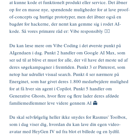
at kunne kode et funktionelt produkt eller service. Det åbner
op for en masse nye, spændende muligheder for at lave proof-
of-concepts og hurtige prototyper, men det åbner også en
bagdør for hackerne, der nemt kan gemme sig i rodet AI-
kode. Så vores primære råd er: Vibe responsibly 🏄‍♀️
Du kan læse mere om Vibe Coding i det øverste punkt på
AIgendaen i dag. Punkt 2 handler om Google AI Max, som
ser ud til at blive et must for alle, der vil have det meste ud af
deres søgekampagner i fremtiden. Punkt 3 er Pinterest, som
netop har udrullet visual search. Punkt 4 ser nærmere på
Energinet, som har givet deres 1.800 medarbejdere mulighed
for at få hver sin agent i Copilot. Punkt 5 handler om
Generative Ghosts, hvor flere og flere lader deres afdøde
familiemedlemmer leve videre gennem AI 👻
Du skal selvfølgelig heller ikke snydes for Rasmus' Toolbox,
som i dag viser dig, hvordan du kan lave din egen video-
avatar med HeyGen IV ud fra blot et billede og en lydfil.