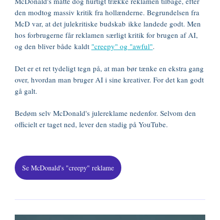
McDonald's måtte dog hurtigt trække reklamen tilbage, efter
den modtog massiv kritik fra hollænderne. Begrundelsen fra
McD var, at det julekritiske budskab ikke landede godt. Men
hos forbrugerne får reklamen særligt kritik for brugen af AI,
og den bliver både kaldt
"creepy" og "awful"
.
Det er et ret tydeligt tegn på, at man bør tænke en ekstra gang
over, hvordan man bruger AI i sine kreativer. For det kan godt
gå galt.
Bedøm selv McDonald's julereklame nedenfor. Selvom den
officielt er taget ned, lever den stadig på YouTube.
Se McDonald's "creepy" reklame