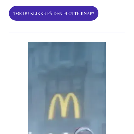
TØR DU KLIKKE PÅ DEN FLOTTE KNAP?