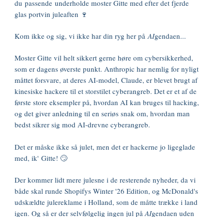
du passende underholde moster Gitte med efter det fjerde
glas portvin juleaften 🍷
Kom ikke og sig, vi ikke har din ryg her på
AI
gendaen...
Moster Gitte vil helt sikkert gerne høre om cybersikkerhed,
som er dagens øverste punkt. Anthropic har nemlig for nyligt
måttet forsvare, at deres AI-model, Claude, er blevet brugt af
kinesiske hackere til et storstilet cyberangreb. Det er et af de
første store eksempler på, hvordan AI kan bruges til hacking,
og det giver anledning til en seriøs snak om, hvordan man
bedst sikrer sig mod AI-drevne cyberangreb.
Det er måske ikke så julet, men det er hackerne jo ligeglade
med, ik' Gitte! 🙄
Der kommer lidt mere julesne i de resterende nyheder, da vi
både skal runde Shopifys Winter '26 Edition, og McDonald's
udskældte julereklame i Holland, som de måtte trække i land
igen. Og så er der selvfølgelig ingen jul på
AI
gendaen uden