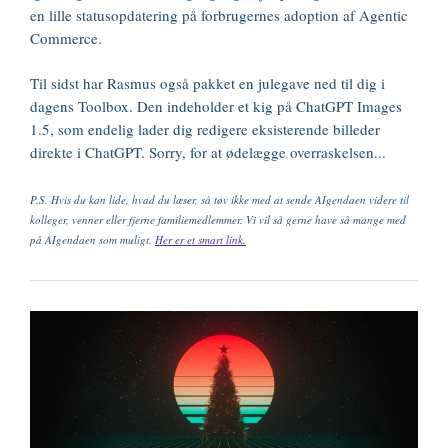
en lille statusopdatering på forbrugernes adoption af Agentic
Commerce.
Til sidst har Rasmus også pakket en julegave ned til dig i
dagens Toolbox. Den indeholder et kig på ChatGPT Images
1.5, som endelig lader dig redigere eksisterende billeder
direkte i ChatGPT. Sorry, for at ødelægge overraskelsen...
P.S. Hvis du kan lide, hvad du læser, så tøv ikke med at sende AIgendaen videre til
kolleger, venner eller fjerne familiemedlemmer. Vi vil så gerne have så mange med
på AIgendaen som muligt.
Her er et smart link.