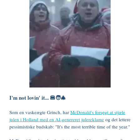
I'm not lovin' it... 🍔🧑‍🎄
Som en vaskeægte Grinch, har
McDonald's forsøgt at stjæle
julen i Holland med en AI-genereret julereklame
og det lettere
pessimistiske budskab: "It's the most terrible time of the year."