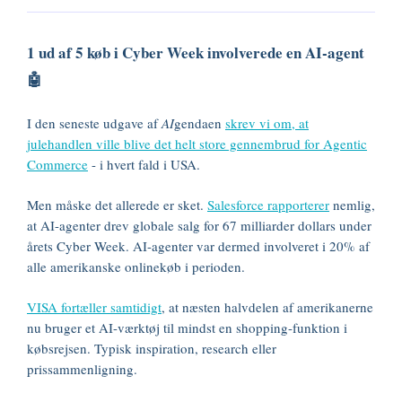
1 ud af 5 køb i Cyber Week involverede en AI-agent
🤖
I den seneste udgave af
AI
gendaen
skrev vi om, at
julehandlen ville blive det helt store gennembrud for Agentic
Commerce
- i hvert fald i USA.
Men måske det allerede er sket.
Salesforce rapporterer
nemlig,
at AI-agenter drev globale salg for 67 milliarder dollars under
årets Cyber Week. AI-agenter var dermed involveret i 20% af
alle amerikanske onlinekøb i perioden.
VISA fortæller samtidigt
, at næsten halvdelen af amerikanerne
nu bruger et AI-værktøj til mindst en shopping-funktion i
købsrejsen. Typisk inspiration, research eller
prissammenligning.