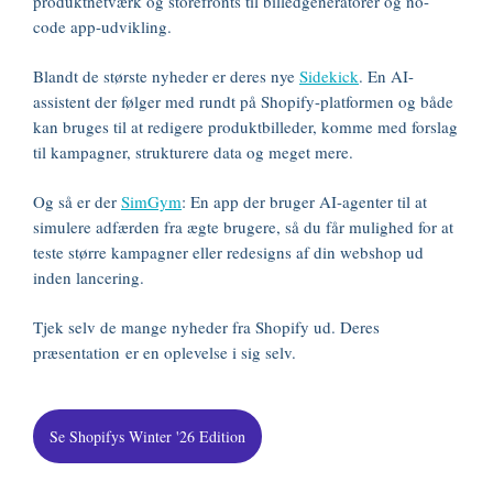
produktnetværk og storefronts til billedgeneratorer og no-
code app-udvikling.
Blandt de største nyheder er deres nye
Sidekick
. En AI-
assistent der følger med rundt på Shopify-platformen og både
kan bruges til at redigere produktbilleder, komme med forslag
til kampagner, strukturere data og meget mere.
Og så er der
SimGym
: En app der bruger AI-agenter til at
simulere adfærden fra ægte brugere, så du får mulighed for at
teste større kampagner eller redesigns af din webshop ud
inden lancering.
Tjek selv de mange nyheder fra Shopify ud. Deres
præsentation er en oplevelse i sig selv.
Se Shopifys Winter '26 Edition