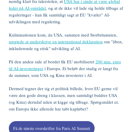
nemlig klart fra talerstolen, at
USA har i sinde at være global
leder på AI-området
, og at de ikke vil lade sig holde tilbage af
reguleringer - han fik samtidigt sagt at EU "kvæler" AI-
udviklingen med regulering.
Kulminationen kom, da USA, sammen med Storbritannien,
nægtede at underskrive en international deklaration
om "åben,
inkluderende og etisk" udvikling af AI.
På den anden side af bordet fik EU mobiliseret
200 mia. euro
til AI-investeringer
i Europa. Et beløb der stadig er langt fra
de summer, som USA og Kina investerer i AI.
Dermed tegner der sig et politisk billede, hvor EU gerne vil
være den gode dreng i klassen, men samtidigt buldrer USA
(og Kina) derudaf uden at kigge sig tilbage. Spørgsmålet er,
om Europa ikke allerede har tabt kapløbet?
Få de største overskrifter fra Paris AI Summit