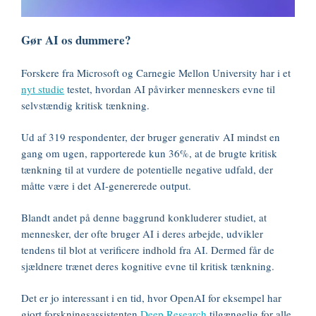
Gør AI os dummere?
Forskere fra Microsoft og Carnegie Mellon University har i et
nyt studie
testet, hvordan AI påvirker menneskers evne til
selvstændig kritisk tænkning.
Ud af 319 respondenter, der bruger generativ AI mindst en
gang om ugen, rapporterede kun 36%, at de brugte kritisk
tænkning til at vurdere de potentielle negative udfald, der
måtte være i det AI-genererede output.
Blandt andet på denne baggrund konkluderer studiet, at
mennesker, der ofte bruger AI i deres arbejde, udvikler
tendens til blot at verificere indhold fra AI. Dermed får de
sjældnere trænet deres kognitive evne til kritisk tænkning.
Det er jo interessant i en tid, hvor OpenAI for eksempel har
gjort forskningsassistenten
Deep Research
tilgængelig for alle