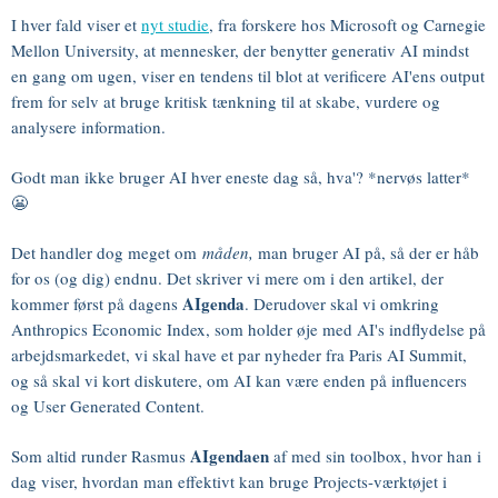
I hver fald viser et
nyt studie
, fra forskere hos Microsoft og Carnegie
Mellon University, at mennesker, der benytter generativ AI mindst
en gang om ugen, viser en tendens til blot at verificere AI'ens output
frem for selv at bruge kritisk tænkning til at skabe, vurdere og
analysere information.
Godt man ikke bruger AI hver eneste dag så, hva'? *nervøs latter*
😬
Det handler dog meget om
måden,
man bruger AI på, så der er håb
for os (og dig) endnu. Det skriver vi mere om i den artikel, der
AIgenda
kommer først på dagens
. Derudover skal vi omkring
Anthropics Economic Index, som holder øje med AI's indflydelse på
arbejdsmarkedet, vi skal have et par nyheder fra Paris AI Summit,
og så skal vi kort diskutere, om AI kan være enden på influencers
og User Generated Content.
AIgendaen
Som altid runder Rasmus
af med sin toolbox, hvor han i
dag viser, hvordan man effektivt kan bruge Projects-værktøjet i