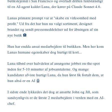
butikslejemål i San Francisco og overladt driften fuldstændigt
til en AI-agent kaldet Luna, der kører på Claude Sonnet 4.6.
Lunas primære prompt var at "skabe en virksomhed med
profit." Ud fra det har hun nu valgt sortiment, designet
brandet og sendt pressemeddelelser ud for åbningen af sin
nye butik 🏣
Hun har endda ansat medarbejdere til butikken. Men her kom
Lunas humane egenskaber dog hurtigt til kort...
Luna tilbød over halvdelen af ansøgerne jobbet on-the-spot
inden for 5-10 minutter af jobsamtalerne. Og mange
kandidater afviste hurtigt Luna, da hun først fik fortalt dem, at
hun altså er en AI 🤖
I sidste ende lykkedes det dog at ansætte John og Jill, som
sandsynligvis er de første 2 medarbejdere i verden med en AI-
chef.