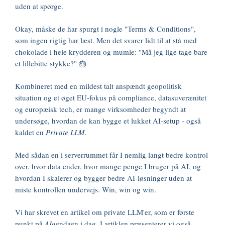
uden at spørge.
Okay, måske de har spurgt i nogle "Terms & Conditions",
som ingen rigtig har læst. Men det svarer lidt til at stå med
chokolade i hele krydderen og mumle: "Må jeg lige tage bare
et lillebitte stykke?" 🎂
Kombineret med en mildest talt anspændt geopolitisk
situation og et øget EU-fokus på compliance, datasuverænitet
og europæisk tech, er mange virksomheder begyndt at
undersøge, hvordan de kan bygge et lukket AI-setup - også
kaldet en
Private LLM
.
Med sådan en i serverrummet får I nemlig langt bedre kontrol
over, hvor data ender, hvor mange penge I bruger på AI, og
hvordan I skalerer og bygger bedre AI-løsninger uden at
miste kontrollen undervejs. Win, win og win.
Vi har skrevet en artikel om private LLM'er, som er første
punkt på
AI
gendaen i dag. I artiklen præsenterer vi også