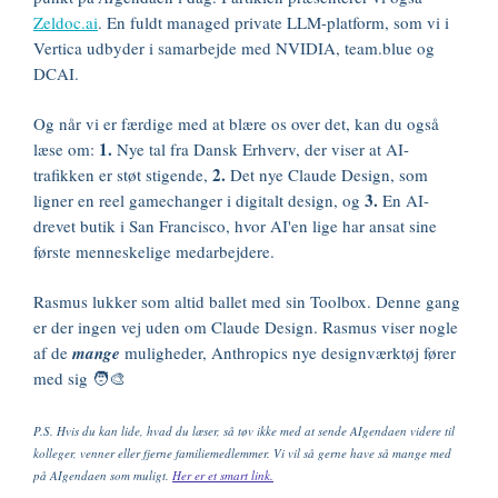
Zeldoc.ai
. En fuldt managed private LLM-platform, som vi i
Vertica udbyder i samarbejde med NVIDIA, team.blue og
DCAI.
Og når vi er færdige med at blære os over det, kan du også
1.
læse om:
Nye tal fra Dansk Erhverv, der viser at AI-
2.
trafikken er støt stigende
,
Det nye Claude Design, som
3.
ligner en reel gamechanger i digitalt design, og
En AI-
drevet butik i San Francisco, hvor AI'en lige har ansat sine
første menneskelige medarbejdere.
Rasmus lukker som altid ballet med sin Toolbox. Denne gang
er der ingen vej uden om Claude Design. Rasmus viser nogle
af de
mange
muligheder, Anthropics nye designværktøj fører
med sig 🧑‍🎨
P.S. Hvis du kan lide, hvad du læser, så tøv ikke med at sende AIgendaen videre til
kolleger, venner eller fjerne familiemedlemmer. Vi vil så gerne have så mange med
på AIgendaen som muligt.
Her er et smart link.